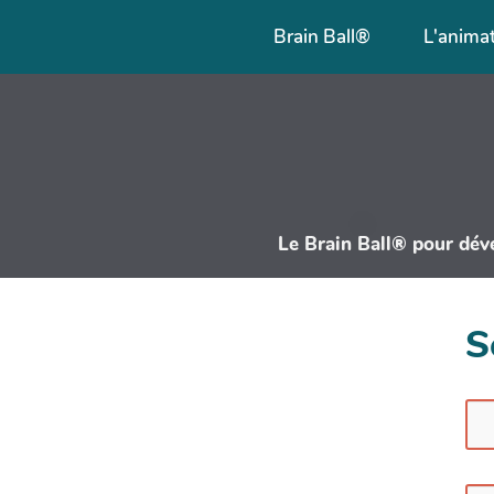
Panneau de gestion des cookies
Brain Ball®
L'animat
Le Brain Ball® pour dével
S