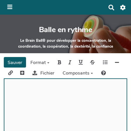
Panneau de gestion des cookies
R
e
c
h
Balle en rythme
e
r
c
Le Brain Ball® pour développer la concentration, la
h
coordination, la coopération, la dextérité, la confiance
e
r
Sauver
Format
Fichier
Composants