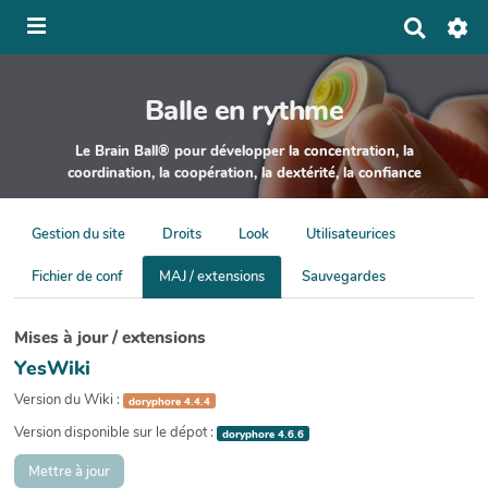
Panneau de gestion des cookies
R
e
c
h
Balle en rythme
e
r
c
Le Brain Ball® pour développer la concentration, la
h
coordination, la coopération, la dextérité, la confiance
e
r
Gestion du site
Droits
Look
Utilisateurices
Fichier de conf
MAJ / extensions
Sauvegardes
Mises à jour / extensions
YesWiki
Version du Wiki :
doryphore 4.4.4
Version disponible sur le dépot :
doryphore 4.6.6
Mettre à jour