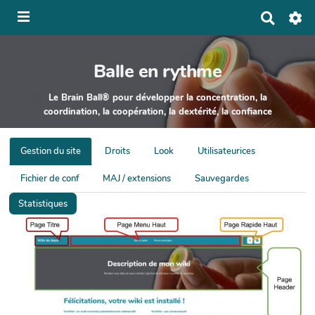
Panneau de gestion des cookies
R
e
c
h
Balle en rythme
e
r
c
Le Brain Ball® pour développer la concentration, la
h
coordination, la coopération, la dextérité, la confiance
e
r
Gestion du site
Droits
Look
Utilisateurices
Fichier de conf
MAJ / extensions
Sauvegardes
Statistiques